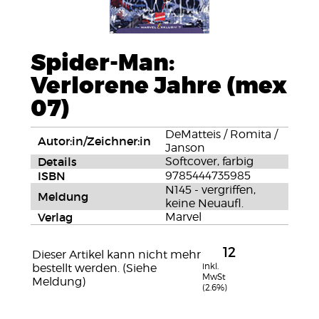
Spider-Man:
Verlorene Jahre (mex
07)
DeMatteis / Romita /
Autor:in/Zeichner:in
Janson
Details
Softcover, farbig
ISBN
9785444735985
N145 - vergriffen,
Meldung
keine Neuaufl.
Verlag
Marvel
12
Dieser Artikel kann nicht mehr
inkl.
bestellt werden. (Siehe
MwSt
Meldung)
(2.6%)