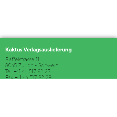
Kaktus Verlagsauslieferung
Räffelstrasse 11
8045 Zürich - Schweiz
Tel. +41 44 517 82 27
Fax +41 44 517 82 29
E-Mail: auslieferung@kaktus.net
AGB
Impressum
Links
Downloads