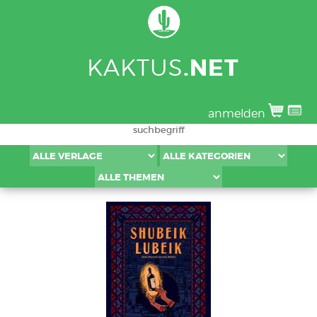
KAKTUS
.NET
anmelden