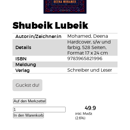
Shubeik Lubeik
Autor:in/Zeichner:in
Mohamed, Deena
Hardcover, s/w und
Details
farbig, 528 Seiten,
Format 17 x 24 cm
ISBN
9783965821996
Meldung
Verlag
Schreiber und Leser
Guckst du!
Auf den Merkzettel
49.9
inkl. MwSt
In den Warenkorb
(2.6%)