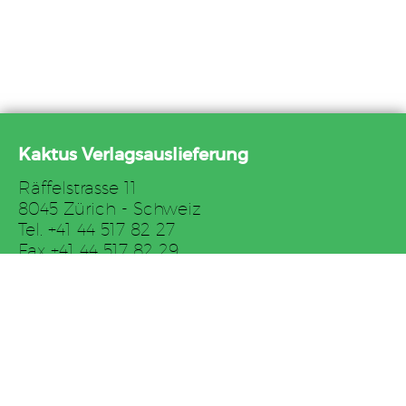
Kaktus Verlagsauslieferung
Räffelstrasse 11
8045 Zürich - Schweiz
Tel. +41 44 517 82 27
Fax +41 44 517 82 29
E-Mail: auslieferung@kaktus.net
AGB
Impressum
Links
Downloads
Datenschutzerklärung