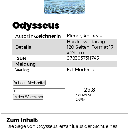
Odysseus
Autor:in/Zeichner:in
Kiener, Andreas
Hardcover, farbig,
Details
120 Seiten, Format 17
x 24 cm
ISBN
9783037311745
Meldung
Verlag
Ed. Moderne
Auf den Merkzettel
29.8
inkl. MwSt
In den Warenkorb
(2.6%)
Zum Inhalt:
Die Sage von Odysseus, erzählt aus der Sicht eines