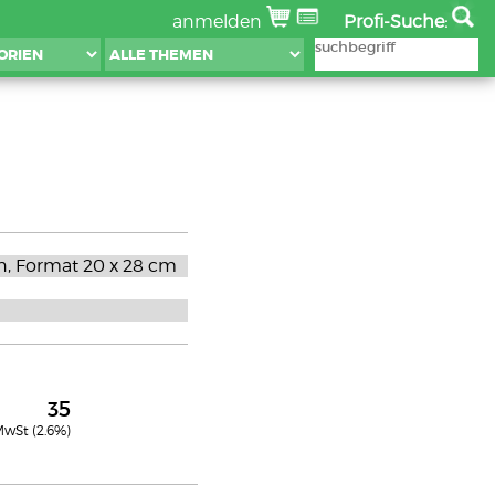
anmelden
Profi-Suche:
en, Format 20 x 28 cm
35
 MwSt (2.6%)