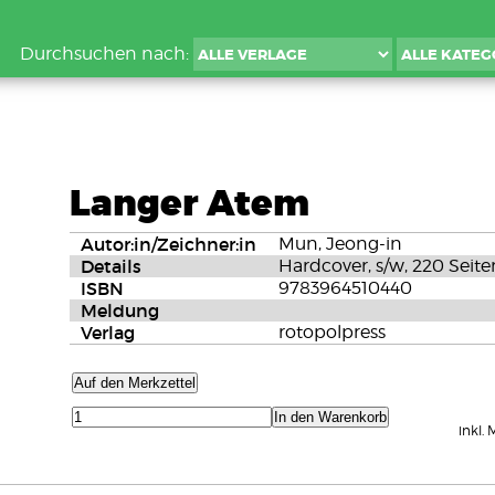
Durchsuchen nach:
Langer Atem
Autor:in/Zeichner:in
Mun, Jeong-in
Details
Hardcover, s/w, 220 Seit
ISBN
9783964510440
Meldung
Verlag
rotopolpress
Auf den Merkzettel
In den Warenkorb
inkl.