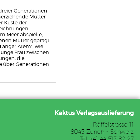
dreier Generationen
inerziehende Mutter
er Küste der
-Zeichnungen
im Meer abspielte,
genen Mutter geprägt
„Langer Atem”, wie
 junge Frau zwischen
ungen, die
e über Generationen
Kaktus Verlagsauslieferung
Räffelstrasse 11
8045 Zürich - Schweiz
Tel. +41 44 517 82 27