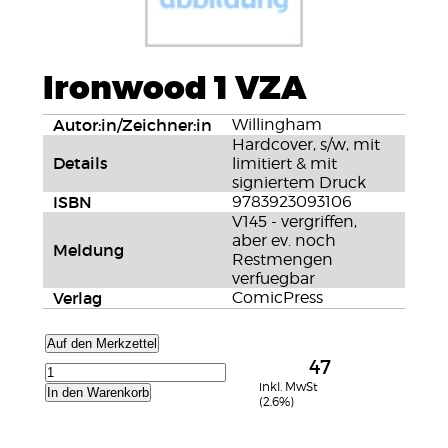
Ironwood 1 VZA
Autor:in/Zeichner:in
Willingham
Hardcover, s/w, mit
Details
limitiert & mit
signiertem Druck
ISBN
9783923093106
V145 - vergriffen,
aber ev. noch
Meldung
Restmengen
verfuegbar
Verlag
ComicPress
Auf den Merkzettel
47
inkl. MwSt
In den Warenkorb
(2.6%)