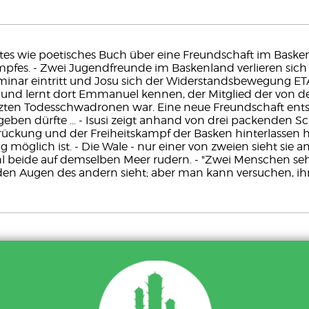
tes wie poetisches Buch über eine Freundschaft im Baske
fes. - Zwei Jugendfreunde im Baskenland verlieren sich 
minar eintritt und Josu sich der Widerstandsbewegung ETA
 und lernt dort Emmanuel kennen, der Mitglied der von d
zten Todesschwadronen war. Eine neue Freundschaft entste
 geben dürfte ... - Isusi zeigt anhand von drei packenden S
ckung und der Freiheitskampf der Basken hinterlassen h
 möglich ist. - Die Wale - nur einer von zweien sieht sie 
beide auf demselben Meer rudern. - "Zwei Menschen sehe
den Augen des andern sieht; aber man kann versuchen, ihn 