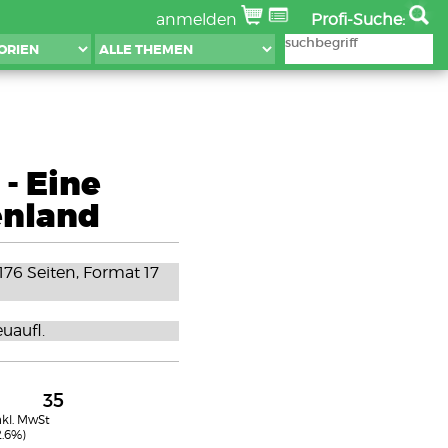
anmelden
Profi-Suche:
- Eine
enland
176 Seiten, Format 17
euaufl.
35
nkl. MwSt
2.6%)