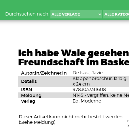
Durchsuchen nach:
Ich habe Wale gesehen 
Freundschaft im Bask
Autor:in/Zeichner:in
De Isusi, Javie
Klappenbroschur, farbig, 
Details
x 24 cm
ISBN
9783037311608
Meldung
N145 - vergriffen, keine N
Verlag
Ed. Moderne
Dieser Artikel kann nicht mehr bestellt werden.
i
(Siehe Meldung)
(