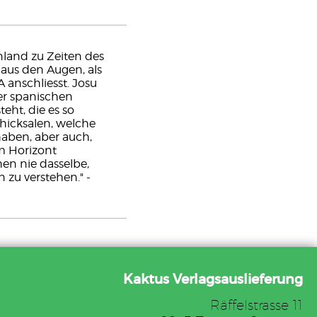
nland zu Zeiten des
aus den Augen, als
 anschliesst. Josu
er spanischen
ht, die es so
chicksalen, welche
aben, aber auch,
am Horizont
n nie dasselbe,
zu verstehen." -
Kaktus Verlagsauslieferung
Räffelstrasse 11