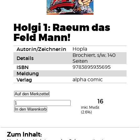
Holgi 1: Raeum das
Feld Mann!
Autor:in/Zeichner:in
Hopla
Brochiert, s/w, 140
Details
Seiten
ISBN
9783895935695
Meldung
Verlag
alpha comic
Auf den Merkzettel
16
inkl. MwSt
In den Warenkorb
(2.6%)
Zum Inhalt: