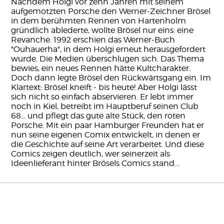
Nachdem Holgi vor zehn Jahren mit seinem
aufgemotzten Porsche den Werner-Zeichner Brösel
in dem berühmten Rennen von Hartenholm
gründlich ablederte, wollte Brösel nur eins: eine
Revanche. 1992 erschien das Werner-Buch
"Ouhauerha", in dem Holgi erneut herausgefordert
wurde. Die Medien überschlugen sich. Das Thema
bewies, ein neues Rennen hätte Kultcharakter.
Doch dann legte Brösel den Rückwärtsgang ein. Im
Klartext: Brösel kneift - bis heute! Aber Holgi lässt
sich nicht so einfach abservieren. Er lebt immer
noch in Kiel, betreibt im Hauptberuf seinen Club
68... und pflegt das gute alte Stück, den roten
Porsche. Mit ein paar Hamburger Freunden hat er
nun seine eigenen Comix entwickelt, in denen er
die Geschichte auf seine Art verarbeitet. Und diese
Comics zeigen deutlich, wer seinerzeit als
Ideenlieferant hinter Brösels Comics stand...