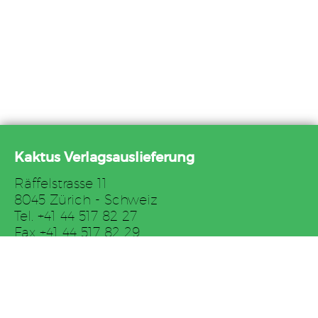
Kaktus Verlagsauslieferung
Räffelstrasse 11
8045 Zürich - Schweiz
Tel. +41 44 517 82 27
Fax +41 44 517 82 29
E-Mail: auslieferung@kaktus.net
AGB
Impressum
Links