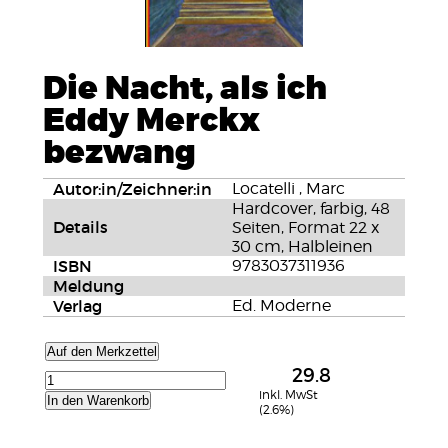
Die Nacht, als ich
Eddy Merckx
bezwang
Autor:in/Zeichner:in
Locatelli , Marc
Hardcover, farbig, 48
Details
Seiten, Format 22 x
30 cm, Halbleinen
ISBN
9783037311936
Meldung
Verlag
Ed. Moderne
Auf den Merkzettel
29.8
inkl. MwSt
In den Warenkorb
(2.6%)