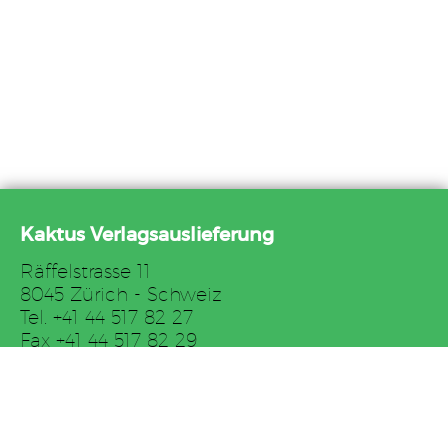
Kaktus Verlagsauslieferung
Räffelstrasse 11
8045 Zürich - Schweiz
Tel. +41 44 517 82 27
Fax +41 44 517 82 29
E-Mail: auslieferung@kaktus.net
AGB
Impressum