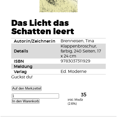
Das Licht das
Schatten leert
Autor:in/Zeichner:in
Brenneisen, Tina
Klappenbroschur,
Details
farbig, 240 Seiten, 17
x 24 cm
ISBN
9783037311929
Meldung
Verlag
Ed. Moderne
Guckst du!
Auf den Merkzettel
35
inkl. MwSt
In den Warenkorb
(2.6%)