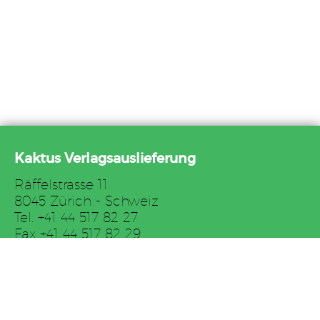
Kaktus Verlagsauslieferung
Räffelstrasse 11
8045 Zürich - Schweiz
Tel. +41 44 517 82 27
Fax +41 44 517 82 29
E-Mail: auslieferung@kaktus.net
AGB
Impressum
Links