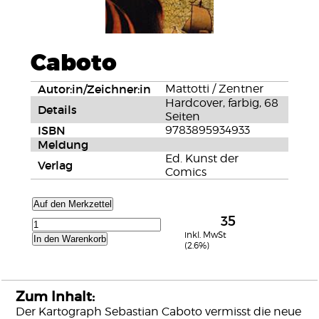
Caboto
Autor:in/Zeichner:in
Mattotti / Zentner
Hardcover, farbig, 68
Details
Seiten
ISBN
9783895934933
Meldung
Ed. Kunst der
Verlag
Comics
Auf den Merkzettel
35
inkl. MwSt
In den Warenkorb
(2.6%)
Zum Inhalt:
Der Kartograph Sebastian Caboto vermisst die neue