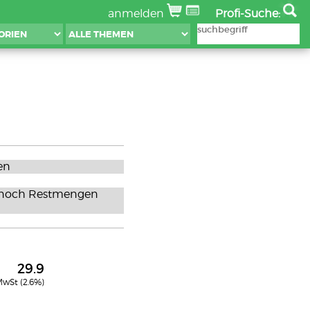
anmelden
Profi-Suche:
en
ev. noch Restmengen
29.9
 MwSt (2.6%)