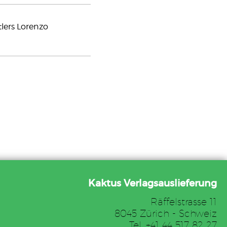
lers Lorenzo
Kaktus Verlagsauslieferung
Räffelstrasse 11
8045 Zürich - Schweiz
Tel. +41 44 517 82 27