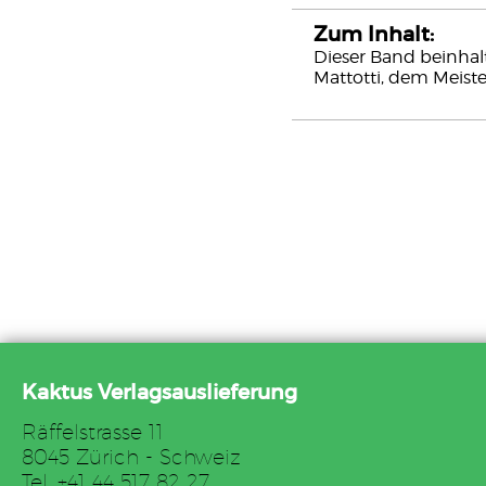
Zum Inhalt:
Dieser Band beinhal
Mattotti, dem Meister
Kaktus Verlagsauslieferung
Räffelstrasse 11
8045 Zürich - Schweiz
Tel. +41 44 517 82 27