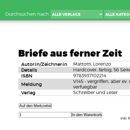
Durchsuchen nach:
Briefe aus ferner Zeit
Autor:in/Zeichner:in
Mattotti, Lorenzo
Details
Hardcover, farbig, 56 Seit
ISBN
9783937102214
V145 - vergriffen, aber 
Meldung
verfuegbar
Verlag
Schreiber und Leser
Auf den Merkzettel
In den Warenkorb
inkl.